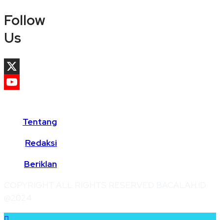
Follow
Us
X
YouTube
Channel
Tentang
Redaksi
Beriklan
COPYRIGHT ALL RIGHTS RESERVED BACALAH.ID
@2024