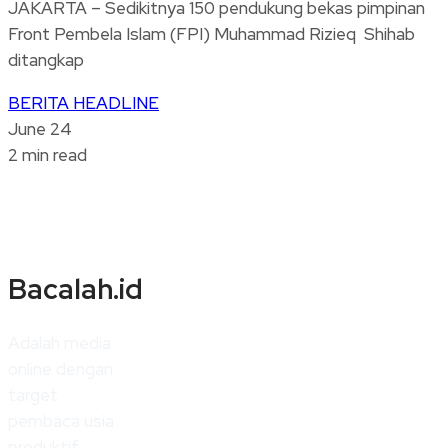
JAKARTA – Sedikitnya 150 pendukung bekas pimpinan
Front Pembela Islam (FPI) Muhammad Rizieq Shihab
ditangkap
BERITA
HEADLINE
June 24
2 min read
Bacalah.id
Adalah media
online dengan
target
pembaca usia
produktif.