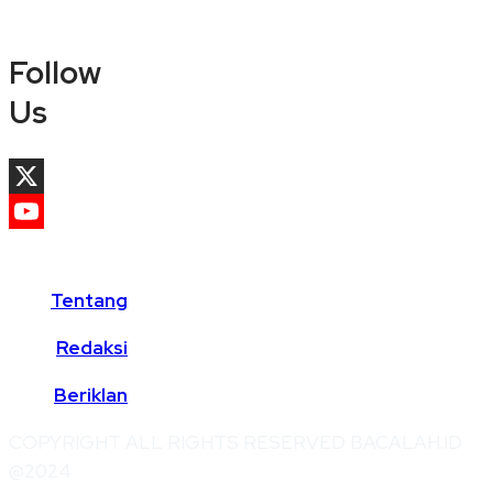
Follow
Us
X
YouTube
Channel
Tentang
Redaksi
Beriklan
COPYRIGHT ALL RIGHTS RESERVED BACALAH.ID
@2024