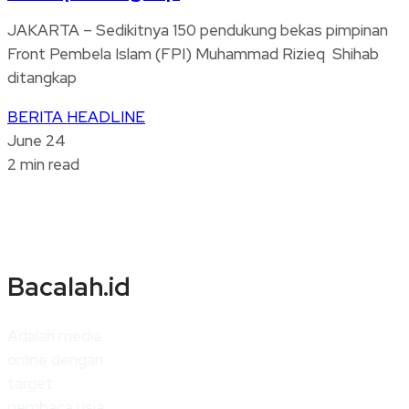
JAKARTA – Sedikitnya 150 pendukung bekas pimpinan
Front Pembela Islam (FPI) Muhammad Rizieq Shihab
ditangkap
BERITA
HEADLINE
June 24
2 min read
Bacalah.id
Adalah media
online dengan
target
pembaca usia