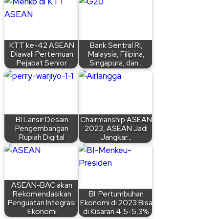
KTT ke-42 ASEAN
Bank Sentral RI,
Diawali Pertemuan
Malaysia, Filipina,
Pejabat Senior
Singapura, dan…
BI Lansir Desain
Chairmanship ASEAN
Pengembangan
2023, ASEAN Jadi
Rupiah Digital
Jangkar…
ASEAN-BAC akan
Rekomendasikan
BI: Pertumbuhan
Penguatan Integrasi
Ekonomi di 2023 Bisa
Ekonomi
di Kisaran 4,5-5,3%