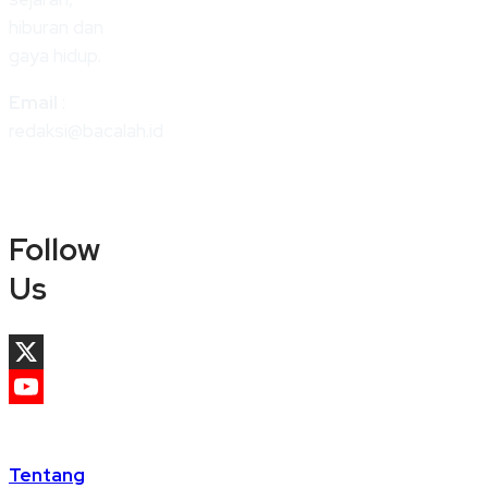
hiburan dan
gaya hidup.
Email
:
redaksi@bacalah.id
Follow
Us
X
YouTube
Channel
Tentang