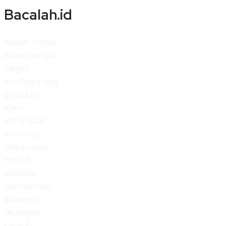
Bacalah.id
Adalah media
online dengan
target
pembaca usia
produktif.
Kami
menyajikan
informasi
terpercaya
terkait
kebijakan
pemerintah,
ekonomi-
keuangan,
sejarah,