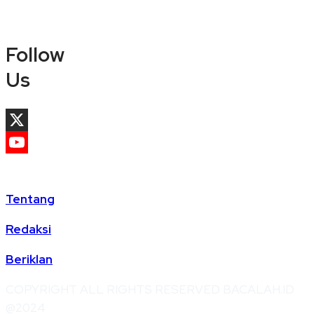
Follow
Us
X
YouTube
Channel
Tentang
Redaksi
Beriklan
COPYRIGHT ALL RIGHTS RESERVED BACALAH.ID
@2024