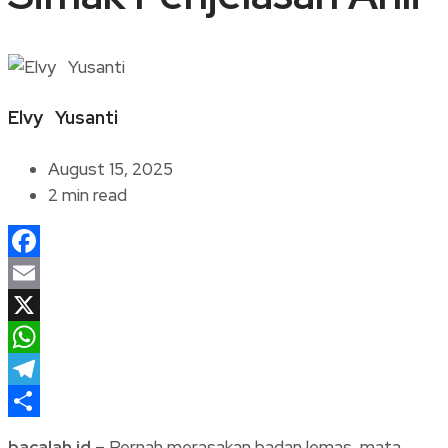
Elvy Yusanti
August 15, 2025
2 min read
Facebook
Email
X
WhatsApp
Telegram
Share
bacalah.id
– Pernah merasakan badan lemas, mata